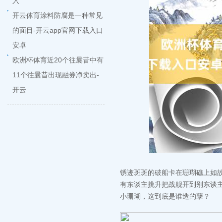
入
开云体育涂料防腐是一种常见
的面目-开云app官网下载入口
安卓
欧洲杯体育近20个往曩昔中有
11个往曩昔出现融券净卖出-
开云
锈迹斑斑的破船卡在珊瑚礁上如
有东谈主挑升把战舰开到别东谈
小珊瑚，这到底是谁造的孽？