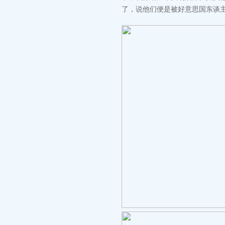
了，说他们便是被好意思国东谈