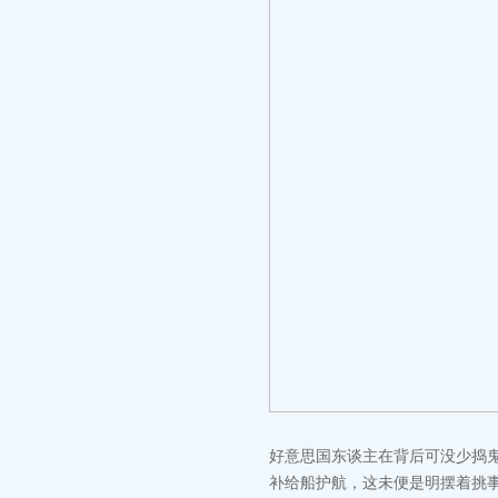
好意思国东谈主在背后可没少捣
补给船护航，这未便是明摆着挑