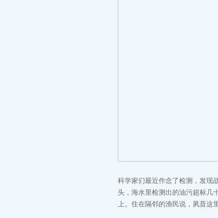
科学家们最近作念了检测，发现
头，海水里检测出的油污超标几
上。住在隔邻的渔民说，夙昔这