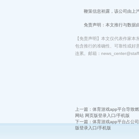
鞭策信息袒露，该公司由上
免责声明：本文推行与数据
【免责声明】本文仅代表作家本
包含推行的准确性、可靠性或好
连累。邮箱：news_center@staff.
上一篇：
体育游戏app平台导致
网站 网页版登录入口/手机版
下一篇：
体育游戏app平台占公司
版登录入口/手机版